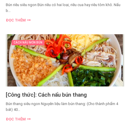
Bún riêu siêu ngon Bún riêu có hai loại, riêu cua hay riêu tôm khô. Nấu
b…
ĐỌC THÊM
CÁCH NẤU MÓN BÚN
[Công thức]: Cách nấu bún thang
Bún thang siêu ngon Nguyên liệu làm bún thang: (Cho thành phẩm 4
bát) 40…
ĐỌC THÊM