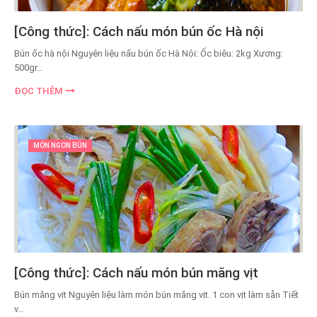
[Công thức]: Cách nấu món bún ốc Hà nội
Bún ốc hà nội Nguyên liệu nấu bún ốc Hà Nội: Ốc biêu: 2kg Xương:
500gr…
ĐỌC THÊM
MÓN NGON BÚN
[Công thức]: Cách nấu món bún măng vịt
Bún măng vịt Nguyên liệu làm món bún măng vịt. 1 con vịt làm sẵn Tiết
v…