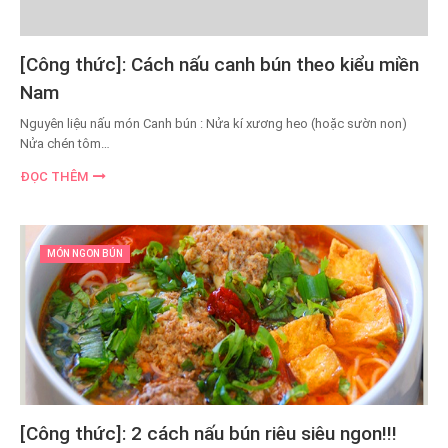
[Công thức]: Cách nấu canh bún theo kiểu miền
Nam
Nguyên liệu nấu món Canh bún : Nửa kí xương heo (hoặc sườn non)
Nửa chén tôm…
ĐỌC THÊM
MÓN NGON BÚN
[Công thức]: 2 cách nấu bún riêu siêu ngon!!!