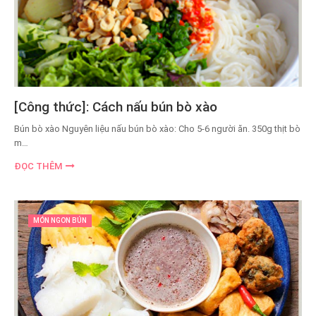
[Công thức]: Cách nấu bún bò xào
Bún bò xào Nguyên liệu nấu bún bò xào: Cho 5-6 người ăn. 350g thịt bò
m…
ĐỌC THÊM
MÓN NGON BÚN