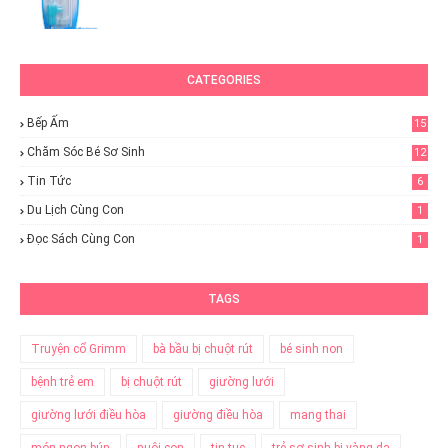
CATEGORIES
Bếp Ấm
15
Chăm Sóc Bé Sơ Sinh
12
Tin Tức
6
Du Lịch Cùng Con
1
Đọc Sách Cùng Con
1
TAGS
Truyện cổ Grimm
bà bầu bị chuột rút
bé sinh non
bệnh trẻ em
bị chuột rút
giường lưới
giường lưới điều hòa
giường điều hòa
mang thai