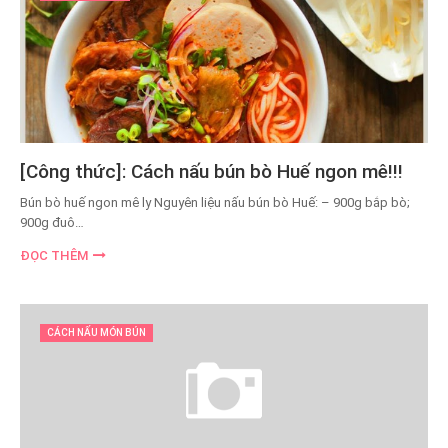
[Công thức]: Cách nấu bún bò Huế ngon mê!!!
Bún bò huế ngon mê ly Nguyên liệu nấu bún bò Huế: – 900g bắp bò;
900g đuô…
ĐỌC THÊM
CÁCH NẤU MÓN BÚN