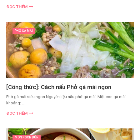
ĐỌC THÊM
PHỞ GÀ MÁI
[Công thức]: Cách nấu Phở gà mái ngon
Phở gà mái siêu ngon Nguyên liệu nấu phở gà mái: Một con gà mái
khoảng: …
ĐỌC THÊM
MÓN NGON BÚN