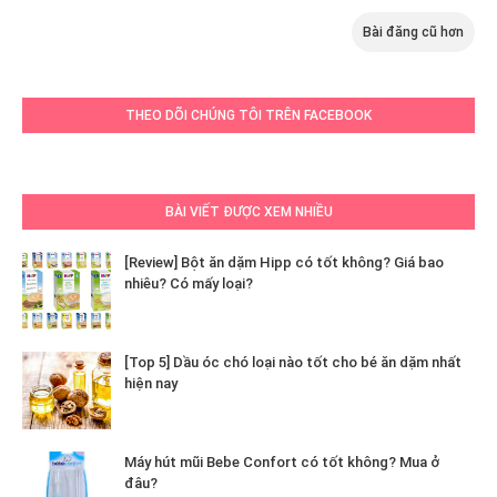
Bài đăng cũ hơn
THEO DÕI CHÚNG TÔI TRÊN FACEBOOK
BÀI VIẾT ĐƯỢC XEM NHIỀU
[Review] Bột ăn dặm Hipp có tốt không? Giá bao
nhiêu? Có mấy loại?
[Top 5] Dầu óc chó loại nào tốt cho bé ăn dặm nhất
hiện nay
Máy hút mũi Bebe Confort có tốt không? Mua ở
đâu?