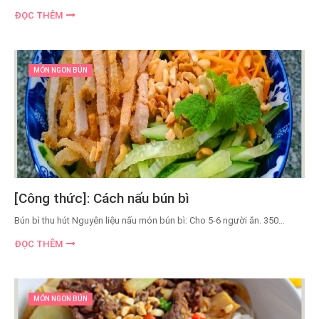
ĐỌC THÊM
MÓN NGON BÚN
[Công thức]: Cách nấu bún bì
Bún bì thu hút Nguyên liệu nấu món bún bì: Cho 5-6 người ăn. 350…
ĐỌC THÊM
MÓN NGON BÚN