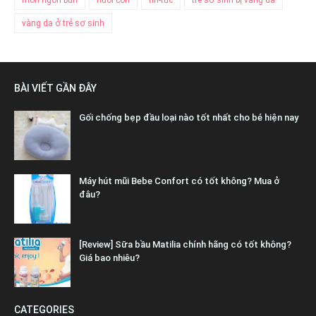
món ngon bún
nuôi con
tin-tuc
trẻ sơ sinh bị vàng da
vàng da ở trẻ sơ sinh
BÀI VIẾT GẦN ĐÂY
Gối chống bẹp đầu loại nào tốt nhất cho bé hiện nay
Máy hút mũi Bebe Confort có tốt không? Mua ở
đâu?
[Review] Sữa bầu Matilia chính hãng có tốt không?
Giá bao nhiêu?
CATEGORIES