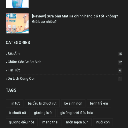
[Review] Sữa bầu Matilia chính hãng có tốt không?
Giá bao nhiêu?
CATEGORIES
Bếp Ấm
15
Chăm Sóc Bé Sơ Sinh
12
Tin Tức
6
Du Lịch Cùng Con
1
TAGS
Tin tức
bà bầu bị chuột rút
bé sinh non
bệnh trẻ em
bị chuột rút
giường lưới
giường lưới điều hòa
giường điều hòa
mang thai
món ngon bún
nuôi con