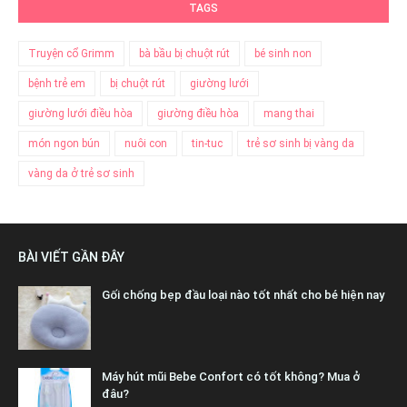
TAGS
Truyện cổ Grimm
bà bầu bị chuột rút
bé sinh non
bệnh trẻ em
bị chuột rút
giường lưới
giường lưới điều hòa
giường điều hòa
mang thai
món ngon bún
nuôi con
tin-tuc
trẻ sơ sinh bị vàng da
vàng da ở trẻ sơ sinh
BÀI VIẾT GẦN ĐÂY
Gối chống bẹp đầu loại nào tốt nhất cho bé hiện nay
Máy hút mũi Bebe Confort có tốt không? Mua ở
đâu?