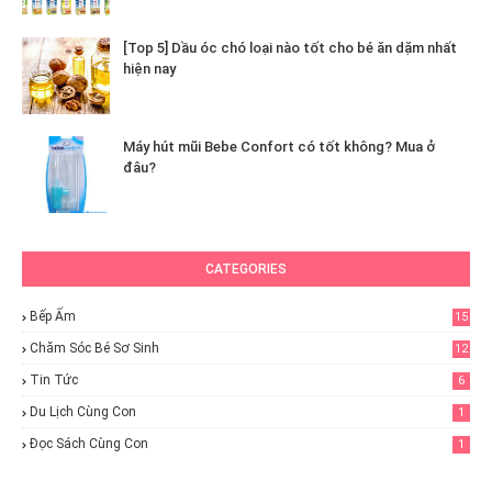
[Top 5] Dầu óc chó loại nào tốt cho bé ăn dặm nhất
hiện nay
Máy hút mũi Bebe Confort có tốt không? Mua ở
đâu?
CATEGORIES
Bếp Ấm
15
Chăm Sóc Bé Sơ Sinh
12
Tin Tức
6
Du Lịch Cùng Con
1
Đọc Sách Cùng Con
1