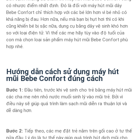
có nhược điểm nhất định. Đó là đối với máy hút mũi dây
Bebe Confort chỉ thích hợp với các bé lớn hơn vì bé nhỏ có
khả năng bị đau. Hơn nữa, nếu mà bạn bị hụt hơi thì có khi
cũng khiến bé bị sặc nữa, dụng cụ bằng dây vệ sinh khó hơn
so với loại điện tử. Vì thế các mẹ hãy tùy vào độ tuổi của
con mà chọn loại sản phẩm máy hút mũi Bebe Confort phù
hợp nhé.
Hướng dẫn cách sử dụng máy hút
mũi Bebe Confort đúng cách
Bước 1:
Đầu tiên, trước khi vệ sinh cho trẻ bằng máy hút mũi
các cha mẹ nên nhỏ nước muối sinh lý vào mũi trẻ. Bởi vì
điều này sẽ giúp quá trình làm sạch mũi diễn ra thuận lợi và
dễ dàng hơn.
Bước 2:
Tiếp theo, các mẹ đặt trẻ nằm trên gối cao ở tư thế
nửa đầu. Lý do là tư thế này giúp quá trình hút dịch mũi cho