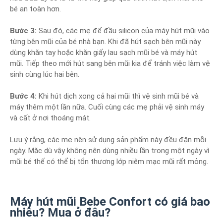
bé an toàn hơn.
Bước 3:
Sau đó, các mẹ để đầu silicon của máy hút mũi vào
từng bên mũi của bé nhà bạn. Khi đã hút sạch bên mũi này
dùng khăn tay hoặc khăn giấy lau sạch mũi bé và máy hút
mũi. Tiếp theo mới hút sang bên mũi kia để tránh việc làm vệ
sinh cùng lúc hai bên.
Bước 4:
Khi hút dịch xong cả hai mũi thì vệ sinh mũi bé và
máy thêm một lần nữa. Cuối cùng các mẹ phải vệ sinh máy
và cất ở nơi thoáng mát.
Lưu ý rằng, các mẹ nên sử dụng sản phẩm này đều đặn mỗi
ngày. Mặc dù vậy không nên dùng nhiều lần trong một ngày vì
mũi bé thế có thể bị tổn thương lớp niêm mạc mũi rất mỏng.
Máy hút mũi Bebe Confort có giá bao
nhiêu? Mua ở đâu?