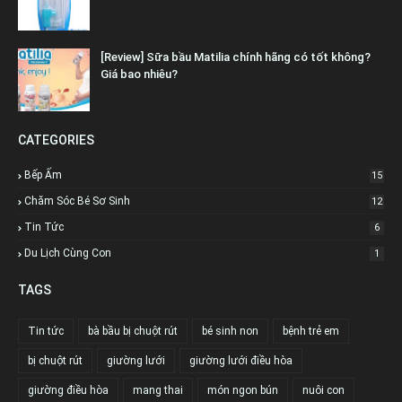
[Review] Sữa bầu Matilia chính hãng có tốt không?
Giá bao nhiêu?
CATEGORIES
Bếp Ấm
15
Chăm Sóc Bé Sơ Sinh
12
Tin Tức
6
Du Lịch Cùng Con
1
TAGS
Tin tức
bà bầu bị chuột rút
bé sinh non
bệnh trẻ em
bị chuột rút
giường lưới
giường lưới điều hòa
giường điều hòa
mang thai
món ngon bún
nuôi con