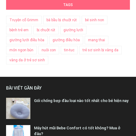
TAGS
Truyện cổ Grimm
bà bầu bị chuột rút
bé sinh non
bệnh trẻ em
bị chuột rút
giường lưới
giường lưới điều hòa
giường điều hòa
mang thai
món ngon bún
nuôi con
tin-tuc
trẻ sơ sinh bị vàng da
vàng da ở trẻ sơ sinh
BÀI VIẾT GẦN ĐÂY
Gối chống bẹp đầu loại nào tốt nhất cho bé hiện nay
Máy hút mũi Bebe Confort có tốt không? Mua ở
đâu?