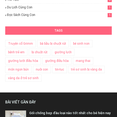
Du Lịch Cùng Con
1
Đọc Sách Cùng Con
1
TAGS
Truyện cổ Grimm
bà bầu bị chuột rút
bé sinh non
bệnh trẻ em
bị chuột rút
giường lưới
giường lưới điều hòa
giường điều hòa
mang thai
món ngon bún
nuôi con
tin-tuc
trẻ sơ sinh bị vàng da
vàng da ở trẻ sơ sinh
BÀI VIẾT GẦN ĐÂY
Gối chống bẹp đầu loại nào tốt nhất cho bé hiện nay