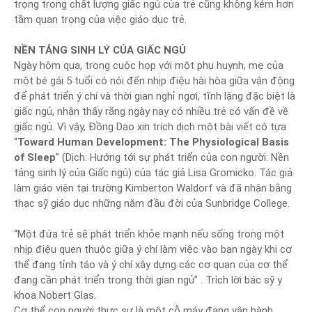
trọng trong chất lượng giấc ngủ của trẻ cũng không kém hơn
tầm quan trọng của việc giáo dục trẻ.
NỀN TẢNG SINH LÝ CỦA GIẤC NGỦ
Ngày hôm qua, trong cuộc họp với một phụ huynh, mẹ của
một bé gái 5 tuổi có nói đến nhịp điệu hài hòa giữa vận động
để phát triển ý chí và thời gian nghỉ ngơi, tĩnh lặng đặc biệt là
giấc ngủ, nhận thấy rằng ngày nay có nhiều trẻ có vấn đề về
giấc ngủ. Vì vậy, Đồng Dao xin trích dịch một bài viết có tựa
“
Toward Human Development: The Physiological Basis
of Sleep
” (Dịch: Hướng tới sự phát triển của con người: Nền
tảng sinh lý của Giấc ngủ) của tác giả Lisa Gromicko. Tác giả
làm giáo viên tại trường Kimberton Waldorf và đã nhận bằng
thạc sỹ giáo dục những năm đầu đời của Sunbridge College.
“Một đứa trẻ sẽ phát triển khỏe mạnh nếu sống trong một
nhịp điệu quen thuộc giữa ý chí làm việc vào ban ngày khi cơ
thể đang tỉnh táo và ý chí xây dựng các cơ quan của cơ thể
đang cần phát triển trong thời gian ngủ” . Trích lời bác sỹ y
khoa Nobert Glas.
Cơ thể con người thực sự là một cỗ máy đang vận hành,