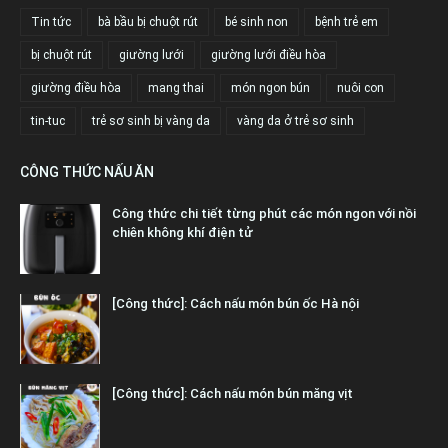
Tin tức
bà bầu bị chuột rút
bé sinh non
bệnh trẻ em
bị chuột rút
giường lưới
giường lưới điều hòa
giường điều hòa
mang thai
món ngon bún
nuôi con
tin-tuc
trẻ sơ sinh bị vàng da
vàng da ở trẻ sơ sinh
CÔNG THỨC NẤU ĂN
Công thức chi tiết từng phút các món ngon với nồi
chiên không khí điện tử
[Công thức]: Cách nấu món bún ốc Hà nội
[Công thức]: Cách nấu món bún măng vịt