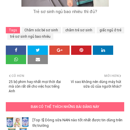
Trẻ sơ sinh ngủ bao nhiêu thì đủ?
Tags
Chăm sóc bé sơ sinh
chăm trẻ sơ sinh
giấc ngủ ở trẻ
trẻ sơ sinh ngủ bao nhiêu
CŨ HƠN
MỚI HƠN
25 bộ phim hay nhất mọi thời đại
Vì sao không nên dùng máy hút
mà còn rất dễ cho việc học tiếng
sữa cũ của người khác?
Anh
BẠN CÓ THỂ THÍCH NHỮNG BÀI ĐĂNG NÀY
[Top 5] Dòng sữa NAN nào tốt nhất được tin dùng trên
thị trường