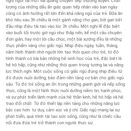
nghỉ ngơi tại một vài quãng chuyển tiếp thường xuyên. Chất
lượng của những dấu ấn giác quan tiếp nhận vào ban ngày
cũng có ảnh hưởng rất lớn đến khả năng ngủ của trẻ. Bữa ăn
khó tiêu sau 3h chiều là một gánh nặng cho gan, bởi gan bắt
đầu nhịp điệu tái tạo vào lúc 3h chiều. Một nghi lễ đặc biệt
vào buổi tối trước giờ ngủ như thắp nến, kể một câu chuyện
đơn giản, hay một lời cầu chúc, một bài xướng đều là những
thực phẩm vàng cho giấc ngủ. Nhịp điệu ngày, tuần, tháng,
năm hình thành nhờ người lớn tạo thói quen cho trẻ, từ đó
hình thành có bài bản những hệ sinh học của trẻ, đặc biệt là
hệ hô hấp, cũng như những thói quen trong tương lai và năng
lực thích nghi. Một cuộc sống có giấc ngủ đúng nhịp điệu từ
đó được nuôi dưỡng, bảo đảm nền tảng cơ bản cho giấc ngủ
sâu. Từ đó trẻ sống an ổn trong những gianh giới và nếp sống
thực, cũng là một hình thức nuôi dưỡng niềm tin, hạnh phúc,
và sự phát triển lành mạnh của hệ thần kinh, hệ hô hấp và hệ
trao đổi chất. Từ đó thiết lập nền tảng cho những năng lực
bậc cao hơn: tư duy, cảm xúc và ý chí. Giấc ngủ mang lại sự
phát triển, quá trình tái tạo sức sống, cũng như là chiếc cầu
nối đưa đứa trẻ trở thành con người thực sự.