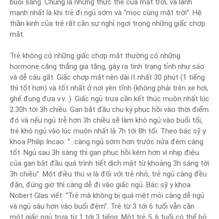
buổi sáng. Chúng là những thực thể của mặt trời, và lành
mạnh nhất là khi trẻ đi ngủ sớm và “mọc cùng mặt trời”. Hệ
thần kinh của trẻ rất cần sự nghỉ ngơi trong những giấc chợp
mắt.
Trẻ không có những giấc chợp mắt thường có những
hormone căng thẳng gia tăng, gây ra tình trạng tỉnh như sáo
và dễ cáu gắt. Giấc chợp mắt nên dài ít nhất 30 phút (1 tiếng
thì tốt hơn) và tốt nhất ở nơi yên tĩnh (không phải trên xe hơi,
ghế đung đưa v.v…). Giấc ngủ trưa cần kết thúc muộn nhất lúc
2.30h tới 3h chiều. Gan bắt đầu chu kỳ phục hồi vào thời điểm
đó và nếu ngủ trễ hơn 3h chiều sẽ làm khó ngủ vào buổi tối,
trẻ khó ngủ vào lúc muộn nhất là 7h tới 8h tối. Theo bác sỹ y
khoa Philip Incao: “…càng ngủ sớm hơn trước nửa đêm càng
tốt. Ngủ sau 3h sáng thì gan phục hồi kém hơn vì nhịp điệu
của gan bắt đầu quá trình tiết dịch mật từ khoảng 3h sáng tới
3h chiều”. Một điều thú vị là đối với trẻ nhỏ, trẻ ngủ càng đều
đặn, đúng giờ thì càng dễ đi vào giấc ngủ. Bác sỹ y khoa
Nobert Glas viết: “Trẻ mà không bị quá mệt mỏi càng dễ ngủ
và ngủ sâu hơn vào buổi đêm”. Trẻ từ 3 tới 6 tuổi vẫn cần
một giấc ngủ trưa từ 1 tới 3 tiếng. Một trẻ 5, 6 tuổi có thể bỏ