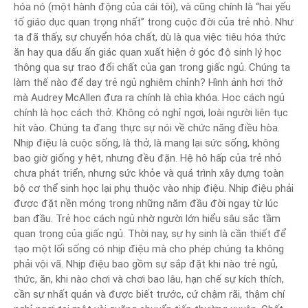
hóa nó (một hành động của cái tôi), và cũng chính là “hai yếu
tố giáo dục quan trọng nhất” trong cuộc đời của trẻ nhỏ. Như
ta đã thấy, sự chuyển hóa chất, dù là qua việc tiêu hóa thức
ăn hay qua dấu ấn giác quan xuất hiện ở góc độ sinh lý học
thông qua sự trao đổi chất của gan trong giấc ngủ. Chúng ta
làm thế nào để dạy trẻ ngủ nghiêm chỉnh? Hình ảnh hơi thở
mà Audrey McAllen đưa ra chính là chìa khóa. Học cách ngủ
chính là học cách thở. Không có nghỉ ngơi, loài người liên tục
hít vào. Chúng ta đang thực sự nói về chức năng điều hòa.
Nhịp điệu là cuộc sống, là thở, là mang lại sức sống, không
bao giờ giống y hệt, nhưng đều đặn. Hệ hô hấp của trẻ nhỏ
chưa phát triển, nhưng sức khỏe và quá trình xây dựng toàn
bộ cơ thể sinh học lại phụ thuộc vào nhịp điệu. Nhịp điệu phải
được đặt nền móng trong những năm đầu đời ngay từ lúc
ban đầu. Trẻ học cách ngủ nhờ người lớn hiểu sâu sắc tầm
quan trọng của giấc ngủ. Thời nay, sự hy sinh là cần thiết để
tạo một lối sống có nhịp điệu mà cho phép chúng ta không
phải vội vã. Nhịp điệu bao gồm sự sắp đặt khi nào trẻ ngủ,
thức, ăn, khi nào chơi và chơi bao lâu, hạn chế sự kích thích,
cần sự nhất quán và được biết trước, cứ chậm rãi, thậm chí