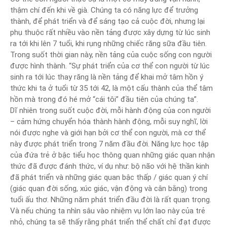
thậm chí đến khi về già. Chúng ta có năng lực để trưởng
thành, để phát triển và để sáng tạo cả cuộc đời, nhưng lại
phụ thuộc rất nhiều vào nền tảng được xây dựng từ lúc sinh
ra tới khi lên 7 tuổi, khi rụng những chiếc răng sữa đầu tiên.
Trong suốt thời gian này, nền tảng của cuộc sống con người
được hình thành. “Sự phát triển của cơ thể con người từ lúc
sinh ra tới lúc thay răng là nền tảng để khai mở tâm hồn ý
thức khi ta ở tuổi từ 35 tới 42, là một cấu thành của thể tâm
hồn mà trong đó hé mở “cái tôi” đầu tiên của chúng ta”.
Dĩ nhiên trong suốt cuộc đời, mỗi hành động của con người
– cảm hứng chuyển hóa thành hành động, mỗi suy nghĩ, lời
nói được nghe và giới hạn bởi cơ thể con người, mà cơ thể
này được phát triển trong 7 năm đầu đời. Năng lực học tập
của đứa trẻ ở bậc tiểu học thông quan những giác quan nhận
thức đã được đánh thức, ví dụ như: bộ não với hệ thần kinh
đã phát triển và những giác quan bậc thấp / giác quan ý chí
(giác quan đời sống, xúc giác, vận động và cân bằng) trong
tuổi ấu thơ. Những năm phát triển đầu đời là rất quan trọng.
Và nếu chúng ta nhìn sâu vào nhiệm vụ lớn lao này của trẻ
nhỏ, chúng ta sẽ thấy rằng phát triển thể chất chỉ đạt được