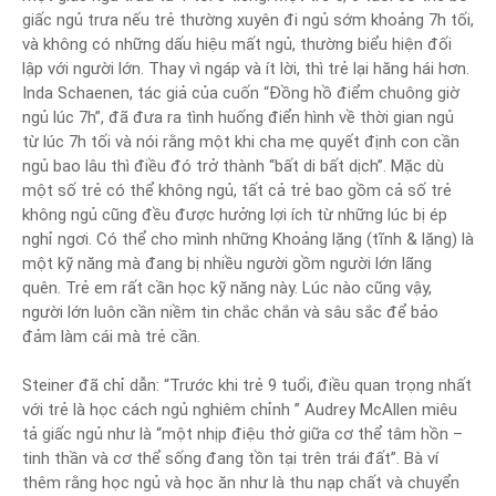
giấc ngủ trưa nếu trẻ thường xuyên đi ngủ sớm khoảng 7h tối,
và không có những dấu hiệu mất ngủ, thường biểu hiện đối
lập với người lớn. Thay vì ngáp và ít lời, thì trẻ lại hăng hái hơn.
Inda Schaenen, tác giả của cuốn “Đồng hồ điểm chuông giờ
ngủ lúc 7h”, đã đưa ra tình huống điển hình về thời gian ngủ
từ lúc 7h tối và nói rằng một khi cha mẹ quyết định con cần
ngủ bao lâu thì điều đó trở thành “bất di bất dịch”. Mặc dù
một số trẻ có thể không ngủ, tất cả trẻ bao gồm cả số trẻ
không ngủ cũng đều được hưởng lợi ích từ những lúc bị ép
nghỉ ngơi. Có thể cho mình những Khoảng lặng (tĩnh & lặng) là
một kỹ năng mà đang bị nhiều người gồm người lớn lãng
quên. Trẻ em rất cần học kỹ năng này. Lúc nào cũng vậy,
người lớn luôn cần niềm tin chắc chắn và sâu sắc để bảo
đảm làm cái mà trẻ cần.
Steiner đã chỉ dẫn: “Trước khi trẻ 9 tuổi, điều quan trọng nhất
với trẻ là học cách ngủ nghiêm chỉnh ” Audrey McAllen miêu
tả giấc ngủ như là “một nhịp điệu thở giữa cơ thể tâm hồn –
tinh thần và cơ thể sống đang tồn tại trên trái đất”. Bà ví
thêm rằng học ngủ và học ăn như là thu nạp chất và chuyển