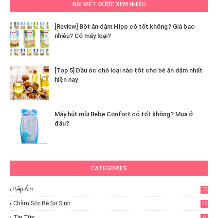
BÀI VIẾT ĐƯỢC XEM NHIỀU
[Review] Bột ăn dặm Hipp có tốt không? Giá bao
nhiêu? Có mấy loại?
[Top 5] Dầu óc chó loại nào tốt cho bé ăn dặm nhất
hiện nay
Máy hút mũi Bebe Confort có tốt không? Mua ở
đâu?
CATEGORIES
Bếp Ấm
15
Chăm Sóc Bé Sơ Sinh
12
Tin Tức
6