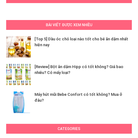
BÀI VIẾT ĐƯỢC XEM NHIỀU
[Top 5] Dầu óc chó loại nào tốt cho bé ăn dặm nhất
hiện nay
[Review] Bột ăn dặm Hipp có tốt không? Giá bao
nhiêu? Có mấy loại?
Máy hút mũi Bebe Confort có tốt không? Mua ở
đâu?
CATEGORIES