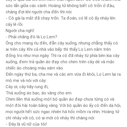
sóc lẩn giữa các cành. Hoàng tử không biết cô trốn ở đâu,
chàng đợi khi người cha đến thì nói:
- Cô gái lạ mặt đã chạy trốn. Ta đoán, có lẽ cô ấy nhảy lên
cây lê rồi.
Người cha nghĩ:
- Phải chăng đó là Lọ Lem?
Ông cho mang rìu đến, đẵn cây xuống, nhưng chẳng thấy có
ai trên cây. Khi cả nhà vào bếp thì thấy Lọ Lem nằm trên
đống tro như mọi ngày. Thì ra cô đã nhảy từ phía bên kia cây
xuống, đem trả quần áo đẹp cho chim trên cây dẻ và mặc
chiếc áo choàng màu xám vào.
Đến ngày thứ ba, cha mẹ và các em vừa đi khỏi, Lọ Lem lại ra
mộ mẹ và nói với cây:
Cây ơi, cây hãy rung đi,
Thả xuống áo bạc, áo vàng cho em.
Chim liền thả xuống một bộ quần áo đẹp chưa từng có và
một đôi hài toàn bằng vàng. Với bộ quần áo ấy cô đến dạ hội,
mọi người hết sức ngạc nhiên há hốc mồm ra nhìn. Hoàng tử
chỉ nhảy với cô, có ai mời cô nhảy thì chàng nói:
- Đây là vũ nữ của tôi!