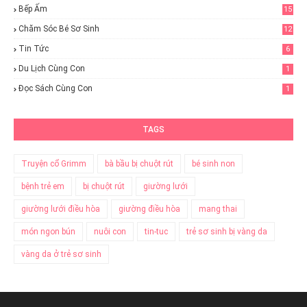
Bếp Ấm
15
Chăm Sóc Bé Sơ Sinh
12
Tin Tức
6
Du Lịch Cùng Con
1
Đọc Sách Cùng Con
1
TAGS
Truyện cổ Grimm
bà bầu bị chuột rút
bé sinh non
bệnh trẻ em
bị chuột rút
giường lưới
giường lưới điều hòa
giường điều hòa
mang thai
món ngon bún
nuôi con
tin-tuc
trẻ sơ sinh bị vàng da
vàng da ở trẻ sơ sinh