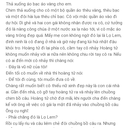
Thả xuống áo bạc áo vàng cho em.
Chim thả xuống cho cô một bộ quần áo thêu vàng, thêu bạc
và một đôi hài lụa thêu chỉ bạc. Cô vội mặc quần áo vào đi
dự hội. Dì ghẻ và hai con gái không nhận được ra cô, cứ tưởng
đó là nàng công chúa ở một nước xa lạ nào tới, vì cô mặc áo
vàng trông đẹp quá. Mấy mẹ con không ngờ đó lại là Lọ Lem,
đinh ninh là cô đang ở nhà và giờ này đang lúi húi nhặt đậu
khỏi tro. Hoàng tử đi lại phía cô, cầm tay cô nhảy. Hoàng tử
không muốn nhảy với ai nữa nên không chịu rời tay cô ra. Nếu
có ai đến mời cô nhảy thì chàng nói:
- Đây là vũ nữ của tôi!
Đến tối cô muốn về nhà thì hoàng tử nói:
- Để tôi đi cùng, tôi muốn đưa cô về.
Chàng rất muốn biết cô thiếu nữ xinh đẹp này là con cái nhà
ai. Gần đến nhà, cô gỡ tay hoàng tử ra và nhảy lên chuồng
chim bồ câu. Hoàng tử chờ đợi mãi, khi người cha đến chàng
kể với ông về việc cô gái lạ mặt đã nhảy vào chuồng bồ câu.
Ông cụ nghĩ:
- Phải chăng đó là Lọ Lem?
Rồi cụ lấy rìu và câu liêm chẻ đôi chuồng bồ câu ra. Nhưng