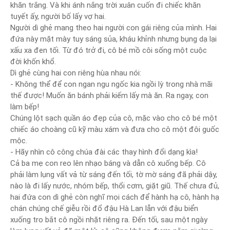
khăn trắng. Và khi ánh nắng trời xuân cuốn đi chiếc khăn
tuyết ấy, người bố lấy vợ hai.
Người dì ghẻ mang theo hai người con gái riêng của mình. Hai
đứa này mặt mày tuy sáng sủa, kháu khỉnh nhưng bụng dạ lại
xấu xa đen tối. Từ đó trở đi, cô bé mồ côi sống một cuộc
đời khốn khổ.
Dì ghẻ cùng hai con riêng hùa nhau nói:
- Không thể để con ngan ngu ngốc kia ngồi lỳ trong nhà mãi
thế được! Muốn ăn bánh phải kiếm lấy mà ăn. Ra ngay, con
làm bếp!
Chúng lột sạch quần áo đẹp của cô, mặc vào cho cô bé một
chiếc áo choàng cũ kỹ màu xám và đưa cho cô một đôi guốc
mộc.
- Hãy nhìn cô công chúa đài các thay hình đổi dạng kìa!
Cả ba mẹ con reo lên nhạo báng và dẫn cô xuống bếp. Cô
phải làm lụng vất vả từ sáng đến tối, tờ mờ sáng đã phải dậy,
nào là đi lấy nước, nhóm bếp, thổi cơm, giặt giũ. Thế chưa đủ,
hai đứa con dì ghẻ còn nghĩ mọi cách để hành hạ cô, hành hạ
chán chúng chế giễu rồi đổ đậu Hà Lan lẫn với đậu biển
xuống tro bắt cô ngồi nhặt riêng ra. Đến tối, sau một ngày