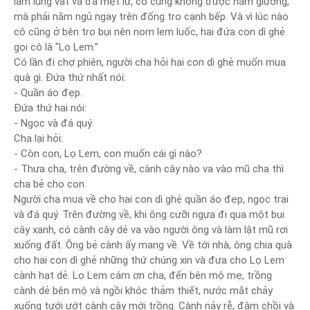
làm lụng vất vả đã mệt lử, cô cũng không được nằm giường,
mà phải nằm ngủ ngay trên đống tro cạnh bếp. Và vì lúc nào
cô cũng ở bên tro bụi nên nom lem luốc, hai đứa con dì ghẻ
gọi cô là "Lo Lem."
Có lần đi chợ phiên, người cha hỏi hai con dì ghẻ muốn mua
quà gì. Đứa thứ nhất nói:
- Quần áo đẹp.
Đứa thứ hai nói:
- Ngọc và đá quý.
Cha lại hỏi:
- Còn con, Lọ Lem, con muốn cái gì nào?
- Thưa cha, trên đường về, cành cây nào va vào mũ cha thì
cha bẻ cho con.
Người cha mua về cho hai con dì ghẻ quần áo đẹp, ngọc trai
và đá quý. Trên đường về, khi ông cưỡi ngựa đi qua một bụi
cây xanh, có cành cây dẻ va vào người ông và làm lật mũ rơi
xuống đất. Ông bẻ cành ấy mang về. Về tới nhà, ông chia quà
cho hai con dì ghẻ những thứ chúng xin và đưa cho Lọ Lem
cành hạt dẻ. Lọ Lem cám ơn cha, đến bên mộ mẹ, trồng
cành dẻ bên mộ và ngồi khóc thảm thiết, nước mắt chảy
xuống tưới ướt cành cây mới trồng. Cành nảy rễ, đâm chồi và