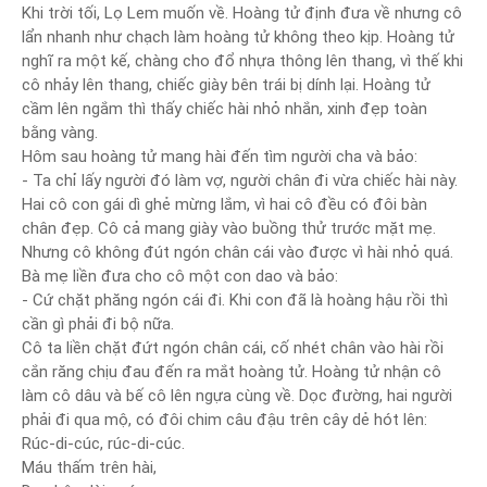
Khi trời tối, Lọ Lem muốn về. Hoàng tử định đưa về nhưng cô
lẩn nhanh như chạch làm hoàng tử không theo kịp. Hoàng tử
nghĩ ra một kế, chàng cho đổ nhựa thông lên thang, vì thế khi
cô nhảy lên thang, chiếc giày bên trái bị dính lại. Hoàng tử
cầm lên ngắm thì thấy chiếc hài nhỏ nhắn, xinh đẹp toàn
bằng vàng.
Hôm sau hoàng tử mang hài đến tìm người cha và bảo:
- Ta chỉ lấy người đó làm vợ, người chân đi vừa chiếc hài này.
Hai cô con gái dì ghẻ mừng lắm, vì hai cô đều có đôi bàn
chân đẹp. Cô cả mang giày vào buồng thử trước mặt mẹ.
Nhưng cô không đút ngón chân cái vào được vì hài nhỏ quá.
Bà mẹ liền đưa cho cô một con dao và bảo:
- Cứ chặt phăng ngón cái đi. Khi con đã là hoàng hậu rồi thì
cần gì phải đi bộ nữa.
Cô ta liền chặt đứt ngón chân cái, cố nhét chân vào hài rồi
cắn răng chịu đau đến ra mắt hoàng tử. Hoàng tử nhận cô
làm cô dâu và bế cô lên ngựa cùng về. Dọc đường, hai người
phải đi qua mộ, có đôi chim câu đậu trên cây dẻ hót lên:
Rúc-di-cúc, rúc-di-cúc.
Máu thấm trên hài,