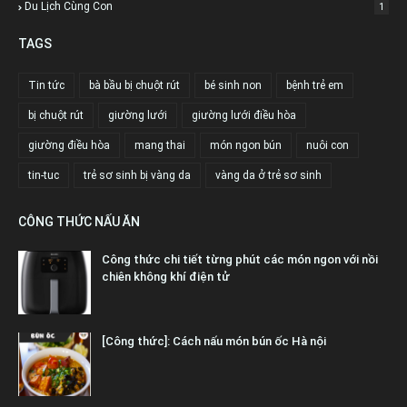
Du Lịch Cùng Con
1
TAGS
Tin tức
bà bầu bị chuột rút
bé sinh non
bệnh trẻ em
bị chuột rút
giường lưới
giường lưới điều hòa
giường điều hòa
mang thai
món ngon bún
nuôi con
tin-tuc
trẻ sơ sinh bị vàng da
vàng da ở trẻ sơ sinh
CÔNG THỨC NẤU ĂN
Công thức chi tiết từng phút các món ngon với nồi
chiên không khí điện tử
[Công thức]: Cách nấu món bún ốc Hà nội