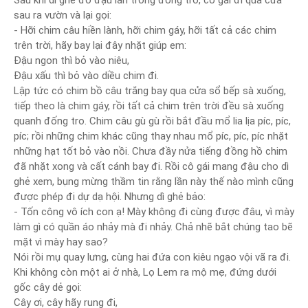
Sau khi dì ghẻ đổ đậu lẫn trong đống tro, cô gái đi qua cửa
sau ra vườn và lại gọi:
- Hỡi chim câu hiền lành, hỡi chim gáy, hỡi tất cả các chim
trên trời, hãy bay lại đây nhặt giúp em:
Đậu ngon thì bỏ vào niêu,
Đậu xấu thì bỏ vào diều chim đi.
Lập tức có chim bồ câu trắng bay qua cửa sổ bếp sà xuống,
tiếp theo là chim gáy, rồi tất cả chim trên trời đều sà xuống
quanh đống tro. Chim câu gù gù rồi bắt đầu mổ lia lịa píc, píc,
píc; rồi những chim khác cũng thay nhau mổ píc, píc, píc nhặt
những hạt tốt bỏ vào nồi. Chưa đầy nửa tiếng đồng hồ chim
đã nhặt xong và cất cánh bay đi. Rồi cô gái mang đậu cho dì
ghẻ xem, bụng mừng thầm tin rằng lần này thế nào mình cũng
được phép đi dự dạ hội. Nhưng dì ghẻ bảo:
- Tốn công vô ích con ạ! Mày không đi cùng được đâu, vì mày
làm gì có quần áo nhảy mà đi nhảy. Chả nhẽ bắt chúng tao bẽ
mặt vì mày hay sao?
Nói rồi mụ quay lưng, cùng hai đứa con kiêu ngạo vội vã ra đi.
Khi không còn một ai ở nhà, Lọ Lem ra mộ mẹ, đứng dưới
gốc cây dẻ gọi:
Cây ơi, cây hãy rung đi,