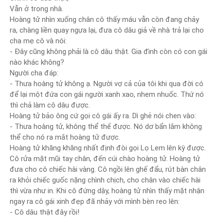
Vẫn ở trong nhà.
Hoàng tử nhìn xuống chân cô thấy máu vẫn còn đang chảy
ra, chàng liền quay ngựa lại, đưa cô dâu giả về nhà trả lại cho
cha mẹ cô và nói:
- Đây cũng không phải là cô dâu thật. Gia đình còn có con gái
nào khác không?
Người cha đáp:
- Thưa hoàng tử không ạ. Người vợ cả của tôi khi qua đời có
để lại một đứa con gái người xanh xao, nhem nhuốc. Thứ nó
thì chả làm cô dâu được.
Hoàng tử bảo ông cứ gọi cô gái ấy ra. Dì ghẻ nói chen vào:
- Thưa hoàng tử, không thể thế được. Nó dơ bẩn lắm không
thể cho nó ra mắt hoàng tử được.
Hoàng tử khăng khăng nhất định đòi gọi Lọ Lem lên kỳ được.
Cô rửa mặt mũi tay chân, đến cúi chào hoàng tử. Hoàng tử
đưa cho cô chiếc hài vàng. Cô ngồi lên ghế đẩu, rút bàn chân
ra khỏi chiếc guốc nặng chình chịch, cho chân vào chiếc hài
thì vừa như in. Khi cô đứng dậy, hoàng tử nhìn thấy mặt nhận
ngay ra cô gái xinh đẹp đã nhảy với mình bèn reo lên:
- Cô dâu thật đây rồi!