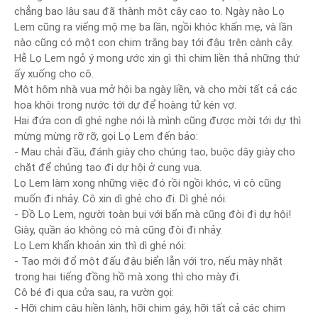
chẳng bao lâu sau đã thành một cây cao to. Ngày nào Lọ
Lem cũng ra viếng mộ mẹ ba lần, ngồi khóc khấn mẹ, và lần
nào cũng có một con chim trắng bay tới đậu trên cành cây.
Hễ Lọ Lem ngỏ ý mong ước xin gì thì chim liền thả những thứ
ấy xuống cho cô.
Một hôm nhà vua mở hội ba ngày liền, và cho mời tất cả các
hoa khôi trong nước tới dự để hoàng tử kén vợ.
Hai đứa con dì ghẻ nghe nói là mình cũng được mời tới dự thì
mừng mừng rỡ rỡ, gọi Lọ Lem đến bảo:
- Mau chải đầu, đánh giày cho chúng tao, buộc dây giày cho
chặt để chúng tao đi dự hội ở cung vua.
Lọ Lem làm xong những việc đó rồi ngồi khóc, vì cô cũng
muốn đi nhảy. Cô xin dì ghẻ cho đi. Dì ghẻ nói:
- Đồ Lọ Lem, người toàn bụi với bẩn mà cũng đòi đi dự hội!
Giày, quần áo không có mà cũng đòi đi nhảy.
Lọ Lem khẩn khoản xin thì dì ghẻ nói:
- Tao mới đổ một đấu đậu biển lẫn với tro, nếu mày nhặt
trong hai tiếng đồng hồ mà xong thì cho mày đi.
Cô bé đi qua cửa sau, ra vườn gọi:
- Hỡi chim câu hiền lành, hỡi chim gáy, hỡi tất cả các chim