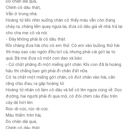
Do chân dài quá,
Chính cô dâu thật,
Vẫn ở trong nhà.
Hoàng tử liếc nhìn xuống chân cô thấy máu vẫn còn đang
chảy ra, chàng liền quay ngựa lại, đưa cô dâu giả về nhà trả lại
cho cha mẹ cô và nói:
- Đây không phải là cô dâu thật.
Rồi chàng đưa hài cho cô em thử. Cô em vào buồng thử hài
thì may sao các ngón đều lọt cả, nhưng phải cái gót lại to
quá. Bà mẹ đưa cô một con dao và bảo:
- Cứ chặt phăng đi một miếng gót chân. Khi con đã là hoàng
hậu thì chẳng bao giờ phải đi chân đất nữa.
Cô ta chặt một miếng gót chân, cô đút chân vào hài, cắn
răng chịu đau, ra gặp hoàng tử.
Hoàng tử nhận cô làm cô dâu và bế cô lên ngựa cùng về. Dọc
đường, hai người phải đi qua mộ, có đôi chim câu đậu trên
cây dẻ hót lên:
Rúc-di-cúc, rúc-di-cúc.
Máu thấm trên hài,
Do chân dài quá,
Chính cô dâu thật,