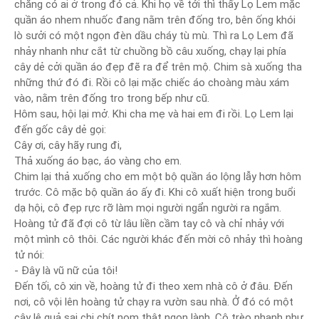
chẳng có ai ở trong đó cả. Khi họ về tới thì thấy Lọ Lem mặc
quần áo nhem nhuốc đang nằm trên đống tro, bên ống khói
lò sưởi có một ngọn đèn dầu cháy tù mù. Thì ra Lọ Lem đã
nhảy nhanh như cắt từ chuồng bồ câu xuống, chạy lại phía
cây dẻ cởi quần áo đẹp đẽ ra để trên mộ. Chim sà xuống tha
những thứ đó đi. Rồi cô lại mặc chiếc áo choàng màu xám
vào, nằm trên đống tro trong bếp như cũ.
Hôm sau, hội lại mở. Khi cha mẹ và hai em đi rồi. Lọ Lem lại
đến gốc cây dẻ gọi:
Cây ơi, cây hãy rung đi,
Thả xuống áo bạc, áo vàng cho em.
Chim lại thả xuống cho em một bộ quần áo lộng lẫy hơn hôm
trước. Cô mặc bộ quần áo ấy đi. Khi cô xuất hiện trong buổi
dạ hội, cô đẹp rực rỡ làm mọi người ngẩn người ra ngắm.
Hoàng tử đã đợi cô từ lâu liền cầm tay cô và chỉ nhảy với
một mình cô thôi. Các người khác đến mời cô nhảy thì hoàng
tử nói:
- Đây là vũ nữ của tôi!
Đến tối, cô xin về, hoàng tử đi theo xem nhà cô ở đâu. Đến
nơi, cô vội lên hoàng tử chạy ra vườn sau nhà. Ở đó có một
cây lê quả sai chi chít nom thật ngon lành. Cô trèo nhanh như