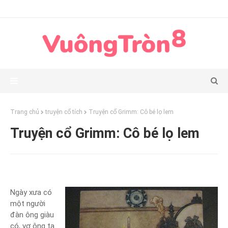
Trang chủ
truyện cổ tích
Truyện cổ Grimm: Cô bé lọ lem
Truyện cổ Grimm: Cô bé lọ lem
Ngày xưa có
một người
đàn ông giàu
có, vợ ông ta