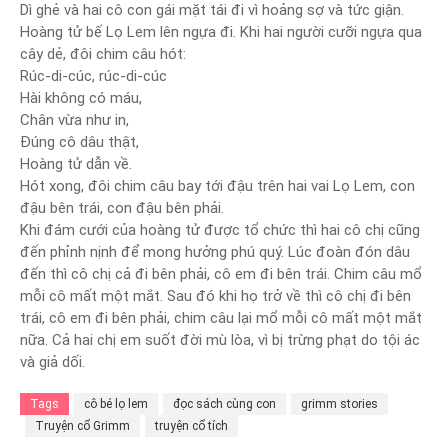
Dì ghẻ và hai cô con gái mặt tái đi vì hoảng sợ và tức giận.
Hoàng tử bế Lọ Lem lên ngựa đi. Khi hai người cưỡi ngựa qua
cây dẻ, đôi chim câu hót:
Rúc-di-cúc, rúc-di-cúc
Hài không có máu,
Chân vừa như in,
Đúng cô dâu thật,
Hoàng tử dẫn về.
Hót xong, đôi chim câu bay tới đậu trên hai vai Lọ Lem, con
đậu bên trái, con đậu bên phải.
Khi đám cưới của hoàng tử được tổ chức thì hai cô chị cũng
đến phỉnh nịnh để mong hưởng phú quý. Lúc đoàn đón dâu
đến thì cô chị cả đi bên phải, cô em đi bên trái. Chim câu mổ
mỗi cô mất một mắt. Sau đó khi họ trở về thì cô chị đi bên
trái, cô em đi bên phải, chim câu lại mổ mỗi cô mất một mắt
nữa. Cả hai chị em suốt đời mù lòa, vì bị trừng phạt do tội ác
và giả dối.
Tags
cô bé lọ lem
đọc sách cùng con
grimm stories
Truyện cổ Grimm
truyện cổ tích