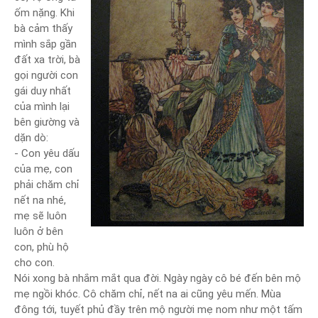
ốm nặng. Khi
bà cảm thấy
mình sắp gần
đất xa trời, bà
gọi người con
gái duy nhất
của mình lại
bên giường và
dặn dò:
- Con yêu dấu
của mẹ, con
phải chăm chỉ
nết na nhé,
mẹ sẽ luôn
luôn ở bên
con, phù hộ
cho con.
Nói xong bà nhắm mắt qua đời. Ngày ngày cô bé đến bên mộ
mẹ ngồi khóc. Cô chăm chỉ, nết na ai cũng yêu mến. Mùa
đông tới, tuyết phủ đầy trên mộ người mẹ nom như một tấm