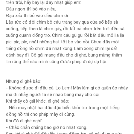
trên trời, hãy bay lại đây nhặt giúp em:
Đậu ngon thì bỏ vào niêu,
Đậu xấu thì bỏ vào diều chim ơi.
Lập tức có đôi chim bồ câu trắng bay qua cửa sổ bếp sà
xuống, tiếp theo là chim gáy, rồi tất cả chim trên trời đều sà
xuống quanh đống tro. Chim câu gù gù rồi bắt đầu mổ lia lịa
píc, píc, píc, nhặt những hạt tốt bỏ vào nồi. Chưa đầy một
tiếng đồng hồ chim đã nhặt xong. Làm xong chim lại cất
cánh bay đi. Cô gái mang đậu cho dì ghẻ, bụng mừng thầm
tin rằng thế nào mình cũng được phép đi dự dạ hội.
Nhưng dì ghẻ bảo:
- Không được đi đâu cả. Lọ Lem! Mày làm gì có quần áo nhảy
mà đi nhảy, người ta sẽ nhạo báng mày cho coi.
Khi thấy cô gái khóc, dì ghẻ bảo:
- Nếu mày nhặt hai đấu đậu biển khỏi tro trong một tiếng
đồng hồ thì cho phép mày đi cùng.
Khi đó dì ghẻ nghĩ:
- Chắc chắn chẳng bao giờ nó nhặt xong.